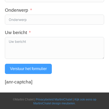
Onderwerp
Uw bericht
Verstuur het formulier
[anr-captcha]
©Martini Chalet |
Privacybeleid MartiniChalet
|
Kijk ook eens op
MartiniChalet design meubelen.